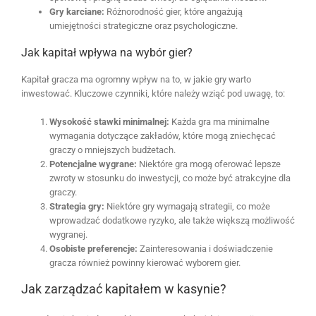
Gry karciane:
Różnorodność gier, które angażują
umiejętności strategiczne oraz psychologiczne.
Jak kapitał wpływa na wybór gier?
Kapitał gracza ma ogromny wpływ na to, w jakie gry warto
inwestować. Kluczowe czynniki, które należy wziąć pod uwagę, to:
Wysokość stawki minimalnej:
Każda gra ma minimalne
wymagania dotyczące zakładów, które mogą zniechęcać
graczy o mniejszych budżetach.
Potencjalne wygrane:
Niektóre gra mogą oferować lepsze
zwroty w stosunku do inwestycji, co może być atrakcyjne dla
graczy.
Strategia gry:
Niektóre gry wymagają strategii, co może
wprowadzać dodatkowe ryzyko, ale także większą możliwość
wygranej.
Osobiste preferencje:
Zainteresowania i doświadczenie
gracza również powinny kierować wyborem gier.
Jak zarządzać kapitałem w kasynie?