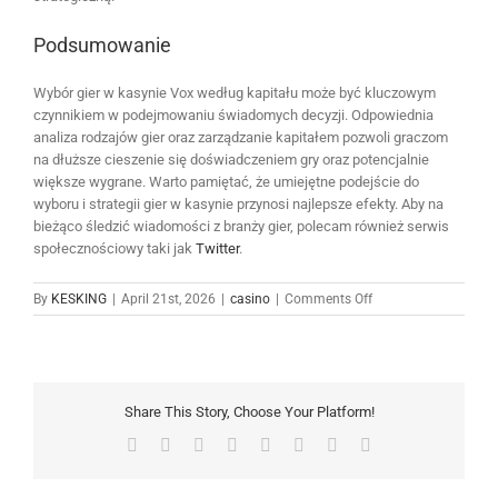
Podsumowanie
Wybór gier w kasynie Vox według kapitału może być kluczowym
czynnikiem w podejmowaniu świadomych decyzji. Odpowiednia
analiza rodzajów gier oraz zarządzanie kapitałem pozwoli graczom
na dłuższe cieszenie się doświadczeniem gry oraz potencjalnie
większe wygrane. Warto pamiętać, że umiejętne podejście do
wyboru i strategii gier w kasynie przynosi najlepsze efekty. Aby na
bieżąco śledzić wiadomości z branży gier, polecam również serwis
społecznościowy taki jak
Twitter
.
on
By
KESKING
|
April 21st, 2026
|
casino
|
Comments Off
Wybór
gier
w
kasynie
Vox
Share This Story, Choose Your Platform!
według
kapitału:
Facebook
X
Reddit
LinkedIn
Tumblr
Pinterest
Vk
Email
poradnik
dla
graczy