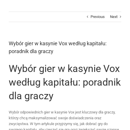
Skip
to
content
Previous
Next
Wybór gier w kasynie Vox według kapitału:
poradnik dla graczy
Wybór gier w kasynie Vox
według kapitału: poradnik
dla graczy
Wybór odpowiednich gier w kasynie Vox jest kluczowy dla graczy,
którzy chcą maksymalizować swoje doświadczenia oraz
zwycięstwa. W tym artykule przyjrzymy się, jak dobrać gry do
swojego kapitału, aby cieszyć się grą oraz zwiększyć swoje szanse