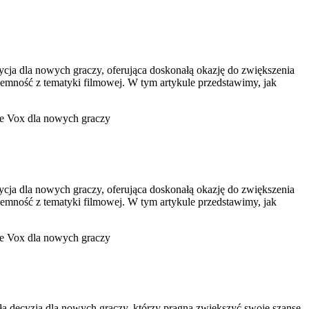
ja dla nowych graczy, oferująca doskonałą okazję do zwiększenia
emność z tematyki filmowej. W tym artykule przedstawimy, jak
e Vox dla nowych graczy
ja dla nowych graczy, oferująca doskonałą okazję do zwiększenia
emność z tematyki filmowej. W tym artykule przedstawimy, jak
e Vox dla nowych graczy
decyzja dla nowych graczy, którzy pragną zwiększyć swoje szanse