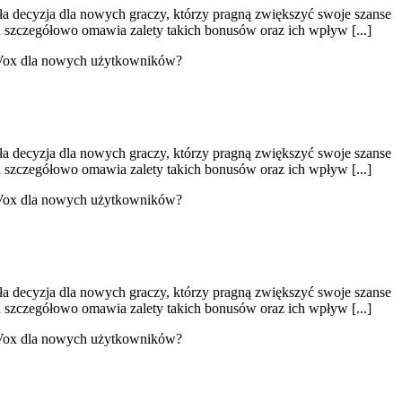
decyzja dla nowych graczy, którzy pragną zwiększyć swoje szanse
łu szczegółowo omawia zalety takich bonusów oraz ich wpływ [...]
 Vox dla nowych użytkowników?
decyzja dla nowych graczy, którzy pragną zwiększyć swoje szanse
łu szczegółowo omawia zalety takich bonusów oraz ich wpływ [...]
 Vox dla nowych użytkowników?
decyzja dla nowych graczy, którzy pragną zwiększyć swoje szanse
łu szczegółowo omawia zalety takich bonusów oraz ich wpływ [...]
 Vox dla nowych użytkowników?