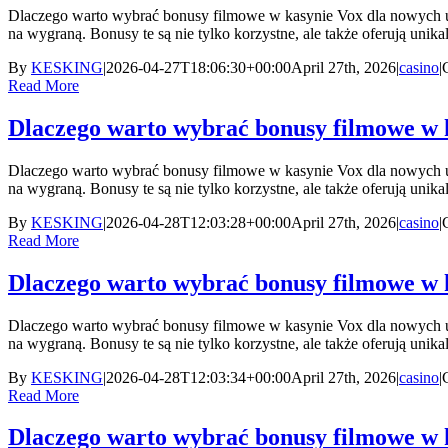
Dlaczego warto wybrać bonusy filmowe w kasynie Vox dla nowych 
na wygraną. Bonusy te są nie tylko korzystne, ale także oferują uni
By
KESKING
|
2026-04-27T18:06:30+00:00
April 27th, 2026
|
casino
|
Read More
Dlaczego warto wybrać bonusy filmowe w 
Dlaczego warto wybrać bonusy filmowe w kasynie Vox dla nowych 
na wygraną. Bonusy te są nie tylko korzystne, ale także oferują uni
By
KESKING
|
2026-04-28T12:03:28+00:00
April 27th, 2026
|
casino
|
Read More
Dlaczego warto wybrać bonusy filmowe w 
Dlaczego warto wybrać bonusy filmowe w kasynie Vox dla nowych 
na wygraną. Bonusy te są nie tylko korzystne, ale także oferują uni
By
KESKING
|
2026-04-28T12:03:34+00:00
April 27th, 2026
|
casino
|
Read More
Dlaczego warto wybrać bonusy filmowe w 