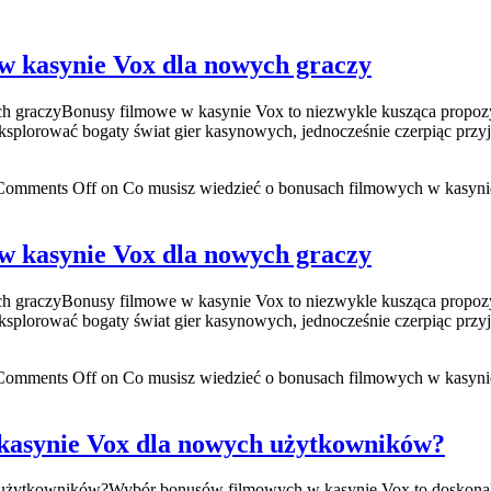
w kasynie Vox dla nowych graczy
 graczyBonusy filmowe w kasynie Vox to niezwykle kusząca propozyc
plorować bogaty świat gier kasynowych, jednocześnie czerpiąc przyj
Comments Off
on Co musisz wiedzieć o bonusach filmowych w kasyni
w kasynie Vox dla nowych graczy
 graczyBonusy filmowe w kasynie Vox to niezwykle kusząca propozyc
plorować bogaty świat gier kasynowych, jednocześnie czerpiąc przyj
Comments Off
on Co musisz wiedzieć o bonusach filmowych w kasyni
kasynie Vox dla nowych użytkowników?
użytkowników?Wybór bonusów filmowych w kasynie Vox to doskonała 