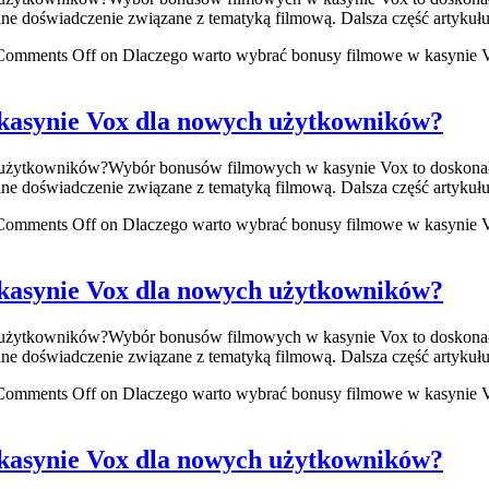
kalne doświadczenie związane z tematyką filmową. Dalsza część artyku
Comments Off
on Dlaczego warto wybrać bonusy filmowe w kasynie
kasynie Vox dla nowych użytkowników?
użytkowników?Wybór bonusów filmowych w kasynie Vox to doskonała 
kalne doświadczenie związane z tematyką filmową. Dalsza część artyku
Comments Off
on Dlaczego warto wybrać bonusy filmowe w kasynie
kasynie Vox dla nowych użytkowników?
użytkowników?Wybór bonusów filmowych w kasynie Vox to doskonała 
kalne doświadczenie związane z tematyką filmową. Dalsza część artyku
Comments Off
on Dlaczego warto wybrać bonusy filmowe w kasynie
kasynie Vox dla nowych użytkowników?