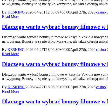
na wygraną. Bonusy te są nie tylko korzystne, ale także oferują uni
By
KESKING
|
2026-04-28T12:05:09+00:00
April 27th, 2026
|
casino
|
Read More
Dlaczego warto wybrać bonusy filmowe w 
Dlaczego warto wybrać bonusy filmowe w kasynie Vox dla nowych 
na wygraną. Bonusy te są nie tylko korzystne, ale także oferują uni
By
KESKING
|
2026-04-27T18:06:30+00:00
April 27th, 2026
|
casino
|
Read More
Dlaczego warto wybrać bonusy filmowe w 
Dlaczego warto wybrać bonusy filmowe w kasynie Vox dla nowych 
na wygraną. Bonusy te są nie tylko korzystne, ale także oferują uni
By
KESKING
|
2026-04-27T18:06:30+00:00
April 27th, 2026
|
casino
|
Read More
Dlaczego warto wybrać bonusy filmowe w 