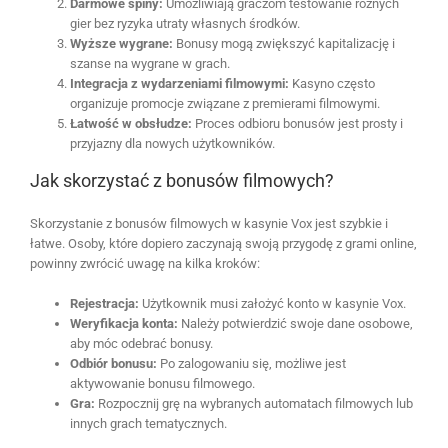
Darmowe spiny:
Umożliwiają graczom testowanie różnych
gier bez ryzyka utraty własnych środków.
Wyższe wygrane:
Bonusy mogą zwiększyć kapitalizację i
szanse na wygrane w grach.
Integracja z wydarzeniami filmowymi:
Kasyno często
organizuje promocje związane z premierami filmowymi.
Łatwość w obsłudze:
Proces odbioru bonusów jest prosty i
przyjazny dla nowych użytkowników.
Jak skorzystać z bonusów filmowych?
Skorzystanie z bonusów filmowych w kasynie Vox jest szybkie i
łatwe. Osoby, które dopiero zaczynają swoją przygodę z grami online,
powinny zwrócić uwagę na kilka kroków:
Rejestracja:
Użytkownik musi założyć konto w kasynie Vox.
Weryfikacja konta:
Należy potwierdzić swoje dane osobowe,
aby móc odebrać bonusy.
Odbiór bonusu:
Po zalogowaniu się, możliwe jest
aktywowanie bonusu filmowego.
Gra:
Rozpocznij grę na wybranych automatach filmowych lub
innych grach tematycznych.