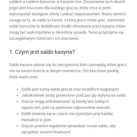
saldem a saldem bonusów w kasynie Vox. Zrozumienie tych dwóch
pojęć jest kluczowe dla każdego gracza, który chce w pełni
wykorzystać dostępne oferty i unikać nieporozumień. Warto zwrócić
uwagę na to, że saldo to kwota, z którą gracz może grać, natomiast
saldo bonusów to dodatkowe środki oferowane przez kasyno, które
mogą być wykorzystane w określony sposób. Teraz przyjrzyjmy się
szczegółowym różnicom i ich znaczeniu.
1. Czym jest saldo kasyna?
Saldo kasyna odnosi się do rzeczywistej ilości pieniędzy, które gracz
ma na swoim koncie w danym momencie. Oto kluczowe punkty,
które warto znać:
Saldo jest sumą wpłat gracza oraz wszelkich wygranych.
Jakiekolwiek straty poniesione podczas gry wpłyną na saldo.
Gracze mogą withdrawować tę kwotę bez żadnych
ograniczeń, jeśli są spełnione odpowiednie warunki.
Saldo zmienia się w czasie rzeczywistym przy każdej
transakcji w grze.
Gracze powinni regularnie sprawdzać swoje saldo, aby
zarządzać swoimi finansami.