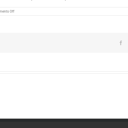
on
ents Off
Porównanie
mechaniki
haka
w
automacie
Bramy
Fa
Olimpu
w
kasynie
Vox
z
innymi
grami