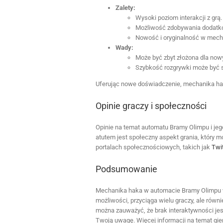
Zalety:
Wysoki poziom interakcji z grą.
Możliwość zdobywania dodatk
Nowość i oryginalność w mecha
Wady:
Może być zbyt złożona dla now
Szybkość rozgrywki może być 
Uferując nowe doświadczenie, mechanika haka 
Opinie graczy i społeczności
Opinie na temat automatu Bramy Olimpu i jeg
atutem jest społeczny aspekt grania, który m
portalach społecznościowych, takich jak
Twit
Podsumowanie
Mechanika haka w automacie Bramy Olimpu w 
możliwości, przyciąga wielu graczy, ale równ
można zauważyć, że brak interaktywności jes
Twoją uwagę. Więcej informacji na temat gie