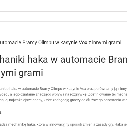
utomacie Bramy Olimpu w kasynie Vox z innymi grami
aniki haka w automacie Bra
nymi grami
chanice haka w automacie Bramy Olimpu w kasynie Vox oraz porównamy ją z inny
wości, a jego działanie znacząco wpływa na rozgrywkę. Zdefiniowanie tej mech
e są jej najważniejsze cechy, które zachęcają graczy do dłuższego pozostania w g
u
dza mechanikę haka, która w innowacyjny sposób zmienia zasady gry. Haka je