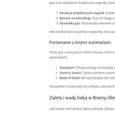
graczom zdobywać dodatkowe nagrody i bonifi
Atrakcja dodatkowych nagród:
Każde 
Bonusy za interakcję:
Gracze mogą zdo
Dynamika gry:
Wprowadza element zask
Mechanika haka wypełnia rozgrywkę emocjami 
Porównanie z innymi automatami
Wiele gier w kasynach online stosuje różne m
automatami:
Starburst:
Oferuje prostą mechanikę z
Gonzo’s Quest:
Używa systemu lawinow
Book of Dead:
Nie wprowadza tak różn
Wszystkie te automaty są ciekawe, ale mech
Zalety i wady haka w Bramy Ol
Jak każda mechanika, haka w Bramy Olimpu ma