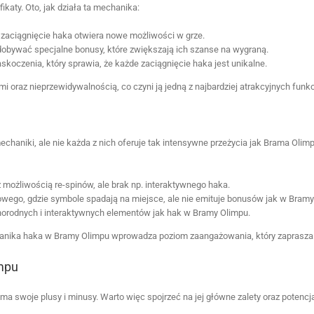
katy. Oto, jak działa ta mechanika:
zaciągnięcie haka otwiera nowe możliwości w grze.
bywać specjalne bonusy, które zwiększają ich szanse na wygraną.
oczenia, który sprawia, że każde zaciągnięcie haka jest unikalne.
oraz nieprzewidywalnością, co czyni ją jedną z najbardziej atrakcyjnych funk
echaniki, ale nie każda z nich oferuje tak intensywne przeżycia jak Brama Olim
 możliwością re-spinów, ale brak np. interaktywnego haka.
ego, gdzie symbole spadają na miejsce, ale nie emituje bonusów jak w Bramy
orodnych i interaktywnych elementów jak hak w Bramy Olimpu.
anika haka w Bramy Olimpu wprowadza poziom zaangażowania, który zaprasza 
impu
 swoje plusy i minusy. Warto więc spojrzeć na jej główne zalety oraz potencj