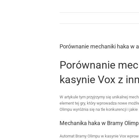
Skip
to
content
Porównanie mechaniki haka w a
Porównanie mech
kasynie Vox z in
W artykule tym przyjrzymy się unikalnej me
element tej gry, który wprowadza nowe możli
Olimpu wyróżnia się na tle konkurencji i jaki
Mechanika haka w Bramy Olimp
Automat Bramy Olimpu w kasynie Vox wprowa