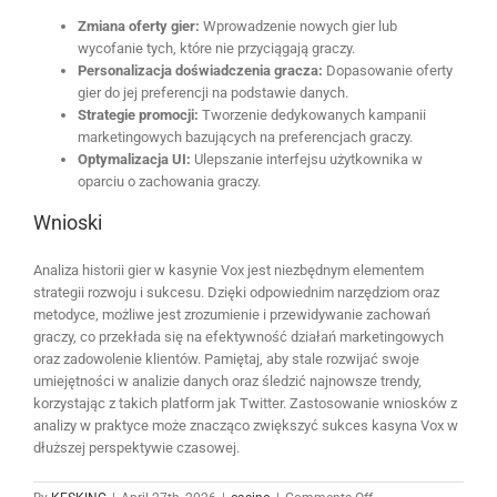
Zmiana oferty gier:
Wprowadzenie nowych gier lub
wycofanie tych, które nie przyciągają graczy.
Personalizacja doświadczenia gracza:
Dopasowanie oferty
gier do jej preferencji na podstawie danych.
Strategie promocji:
Tworzenie dedykowanych kampanii
marketingowych bazujących na preferencjach graczy.
Optymalizacja UI:
Ulepszanie interfejsu użytkownika w
oparciu o zachowania graczy.
Wnioski
Analiza historii gier w kasynie Vox jest niezbędnym elementem
strategii rozwoju i sukcesu. Dzięki odpowiednim narzędziom oraz
metodyce, możliwe jest zrozumienie i przewidywanie zachowań
graczy, co przekłada się na efektywność działań marketingowych
oraz zadowolenie klientów. Pamiętaj, aby stale rozwijać swoje
umiejętności w analizie danych oraz śledzić najnowsze trendy,
korzystając z takich platform jak Twitter. Zastosowanie wniosków z
analizy w praktyce może znacząco zwiększyć sukces kasyna Vox w
dłuższej perspektywie czasowej.
on