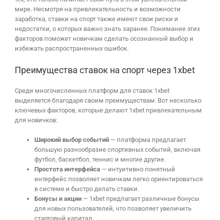
мире. Несмотря на привлекательность и возможности
заработка, ставки на спорт также имеют свои риски и
недостатки, о которых важно знать заранее. Понимание этих
факторов поможет новичкам сделать осознанный выбор и
избежать распространенных ошибок.
Преимущества ставок на спорт через 1xbet
Среди многочисленных платформ для ставок 1xbet
выделяется благодаря своим преимуществам. Вот несколько
ключевых факторов, которые делают 1xbet привлекательным
для новичков:
Широкий выбор событий
— платформа предлагает
большую разнообразие спортивных событий, включая
футбол, баскетбол, теннис и многие другие.
Простота интерфейса
— интуитивно понятный
интерфейс позволяет новичкам легко ориентироваться
в системе и быстро делать ставки.
Бонусы и акции
— 1xbet предлагает различные бонусы
для новых пользователей, что позволяет увеличить
стартовый капитал.