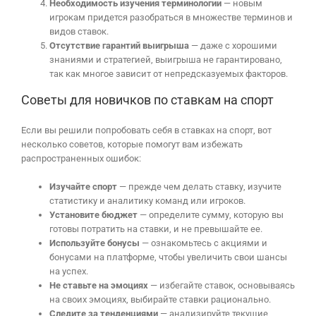
Необходимость изучения терминологии
— новым
игрокам придется разобраться в множестве терминов и
видов ставок.
Отсутствие гарантий выигрыша
— даже с хорошими
знаниями и стратегией, выигрыша не гарантировано,
так как многое зависит от непредсказуемых факторов.
Советы для новичков по ставкам на спорт
Если вы решили попробовать себя в ставках на спорт, вот
несколько советов, которые помогут вам избежать
распространенных ошибок:
Изучайте спорт
— прежде чем делать ставку, изучите
статистику и аналитику команд или игроков.
Установите бюджет
— определите сумму, которую вы
готовы потратить на ставки, и не превышайте ее.
Используйте бонусы
— ознакомьтесь с акциями и
бонусами на платформе, чтобы увеличить свои шансы
на успех.
Не ставьте на эмоциях
— избегайте ставок, основываясь
на своих эмоциях, выбирайте ставки рационально.
Следите за тенденциями
— анализируйте текущие