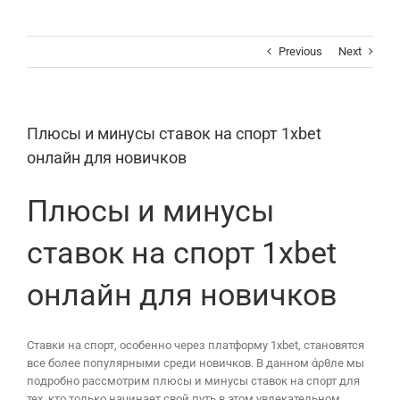
Skip
to
content
Previous
Next
Плюсы и минусы ставок на спорт 1xbet
онлайн для новичков
Плюсы и минусы
ставок на спорт 1xbet
онлайн для новичков
Ставки на спорт, особенно через платформу 1xbet, становятся
все более популярными среди новичков. В данном άρθле мы
подробно рассмотрим плюсы и минусы ставок на спорт для
тех, кто только начинает свой путь в этом увлекательном