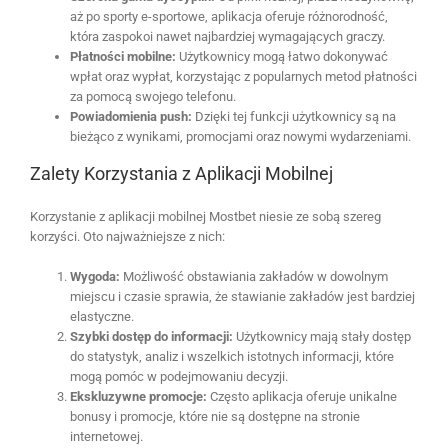
aż po sporty e-sportowe, aplikacja oferuje różnorodność,
która zaspokoi nawet najbardziej wymagających graczy.
Płatności mobilne:
Użytkownicy mogą łatwo dokonywać
wpłat oraz wypłat, korzystając z popularnych metod płatności
za pomocą swojego telefonu.
Powiadomienia push:
Dzięki tej funkcji użytkownicy są na
bieżąco z wynikami, promocjami oraz nowymi wydarzeniami.
Zalety Korzystania z Aplikacji Mobilnej
Korzystanie z aplikacji mobilnej Mostbet niesie ze sobą szereg
korzyści. Oto najważniejsze z nich:
Wygoda:
Możliwość obstawiania zakładów w dowolnym
miejscu i czasie sprawia, że stawianie zakładów jest bardziej
elastyczne.
Szybki dostęp do informacji:
Użytkownicy mają stały dostęp
do statystyk, analiz i wszelkich istotnych informacji, które
mogą pomóc w podejmowaniu decyzji.
Ekskluzywne promocje:
Często aplikacja oferuje unikalne
bonusy i promocje, które nie są dostępne na stronie
internetowej.