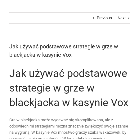
Skip
to
content
Previous
Next
Jak używać podstawowe strategie w grze w
blackjacka w kasynie Vox
Jak używać podstawowe
strategie w grze w
blackjacka w kasynie Vox
Gra w blackjacka może wydawać się skomplikowana, ale z
odpowiednimi strategiami można znacznie zwiększyć swoje szanse
na wygraną. W kasynie Vox mnóstwo graczy szuka wskazówek, by
poprawić swoje umiejętności. W tym artykule omówimy