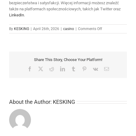
bezpieczeństwa i satysfakcji. Więcej informacji możesz znaleźć
także na platformach społecznościowych, takich jak Twitter oraz
LinkedIn
.
on
By
KESKING
|
April 26th, 2026
|
casino
|
Comments Off
Co
warto
wiedzieć
przed
skorzystaniem
Share This Story, Choose Your Platform!
z
Vox
Facebook
X
Reddit
LinkedIn
Tumblr
Pinterest
Vk
Email
Casino:
Przewodnik
dla
graczy
About the Author:
KESKING