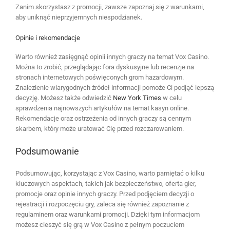
Zanim skorzystasz z promocji, zawsze zapoznaj się z warunkami,
aby uniknąć nieprzyjemnych niespodzianek.
Opinie i rekomendacje
Warto również zasięgnąć opinii innych graczy na temat Vox Casino.
Można to zrobić, przeglądając fora dyskusyjne lub recenzje na
stronach internetowych poświęconych grom hazardowym.
Znalezienie wiarygodnych źródeł informacji pomoże Ci podjąć lepszą
decyzję. Możesz także odwiedzić
New York Times
w celu
sprawdzenia najnowszych artykułów na temat kasyn online.
Rekomendacje oraz ostrzeżenia od innych graczy są cennym
skarbem, który może uratować Cię przed rozczarowaniem.
Podsumowanie
Podsumowując, korzystając z Vox Casino, warto pamiętać o kilku
kluczowych aspektach, takich jak bezpieczeństwo, oferta gier,
promocje oraz opinie innych graczy. Przed podjęciem decyzji o
rejestracji i rozpoczęciu gry, zaleca się również zapoznanie z
regulaminem oraz warunkami promocji. Dzięki tym informacjom
możesz cieszyć się grą w Vox Casino z pełnym poczuciem