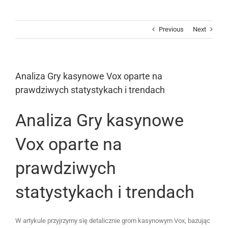
Skip
to
content
Previous
Next
Analiza Gry kasynowe Vox oparte na
prawdziwych statystykach i trendach
Analiza Gry kasynowe
Vox oparte na
prawdziwych
statystykach i trendach
W artykule przyjrzymy się detalicznie grom kasynowym Vox, bazując