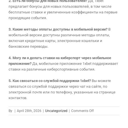
2. Есть ли бонусы для новых пользователей?
Да, 1xbet
предлагает бонусы для новых пользователей, в том числе
бесплатные ставки и увеличенные коэффициенты на первые
проходящие события.
3. Какие методы оплаты доступны в мобильной версии?
В
мобильной версии доступны различные методы оплаты,
включая кредитные карты, электронные кошельки и
банковские переводы.
4. Могу ли я делать ставки на киберспорт через мобильное
приложение?
Да, мобильное приложение 1xbet поддерживает
ставки на различные киберспортивные события.
5. Как связаться со службой поддержки 1xbet?
Вы можете
связаться со службой поддержки через чат на сайте, по
электронной почте или по телефону, указанные на странице
контактов.
on
By
|
April 28th, 2026
|
Uncategorized
|
Comments Off
1xbet
вход
на