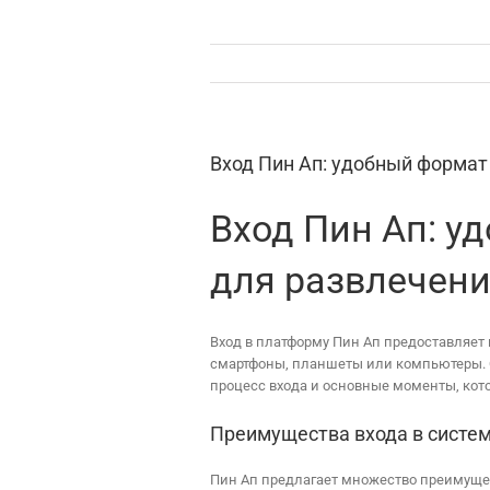
Skip
to
content
Вход Пин Ап: удобный формат
Вход Пин Ап: у
для развлечен
Вход в платформу Пин Ап предоставляет
смартфоны, планшеты или компьютеры. 
процесс входа и основные моменты, кот
Преимущества входа в систем
Пин Ап предлагает множество преимущест