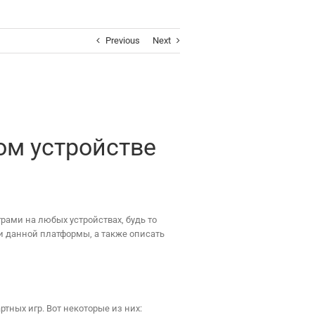
Previous
Next
ом устройстве
ами на любых устройствах, будь то
 данной платформы, а также описать
тных игр. Вот некоторые из них: