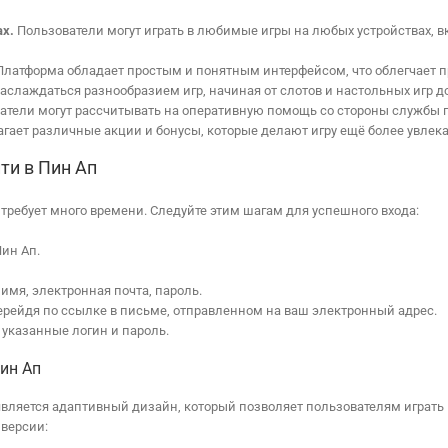
ах.
Пользователи могут играть в любимые игры на любых устройствах,
латформа обладает простым и понятным интерфейсом, что облегчает п
аслаждаться разнообразием игр, начиная от слотов и настольных игр д
атели могут рассчитывать на оперативную помощь со стороны службы 
ает различные акции и бонусы, которые делают игру ещё более увлека
ти в Пин Ап
 требует много времени. Следуйте этим шагам для успешного входа:
ин Ап.
имя, электронная почта, пароль.
ерейдя по ссылке в письме, отправленном на ваш электронный адрес.
 указанные логин и пароль.
ин Ап
является адаптивный дизайн, который позволяет пользователям играть 
версии: