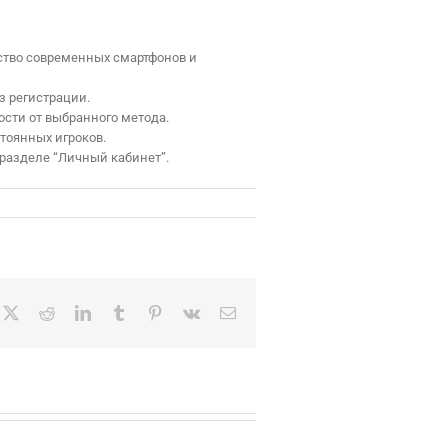
тво современных смартфонов и
з регистрации.
ости от выбранного метода.
тоянных игроков.
 разделе “Личный кабинет”.
cebook
X
Reddit
LinkedIn
Tumblr
Pinterest
Vk
Email