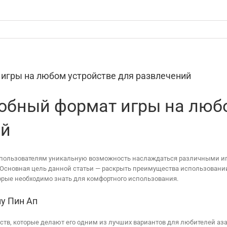
 игры на любом устройстве для развлечений
добный формат игры на люб
ий
 пользователям уникальную возможность наслаждаться различными игр
Основная цель данной статьи — раскрыть преимущества использовании
орые необходимо знать для комфортного использования.
у Пин Ап
в, которые делают его одним из лучших вариантов для любителей азар