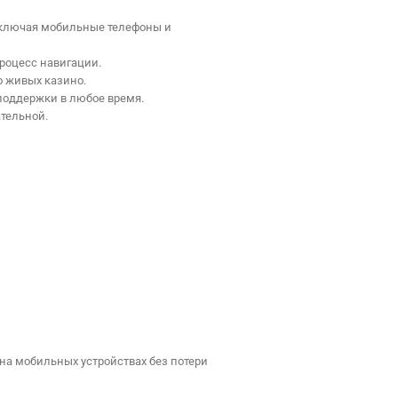
 включая мобильные телефоны и
роцесс навигации.
о живых казино.
поддержки в любое время.
тельной.
на мобильных устройствах без потери