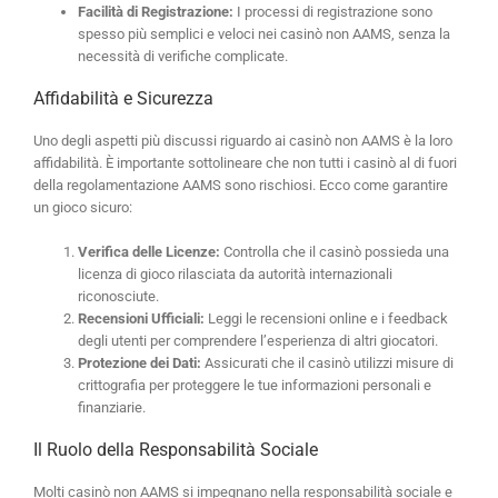
Facilità di Registrazione:
I processi di registrazione sono
spesso più semplici e veloci nei casinò non AAMS, senza la
necessità di verifiche complicate.
Affidabilità e Sicurezza
Uno degli aspetti più discussi riguardo ai casinò non AAMS è la loro
affidabilità. È importante sottolineare che non tutti i casinò al di fuori
della regolamentazione AAMS sono rischiosi. Ecco come garantire
un gioco sicuro:
Verifica delle Licenze:
Controlla che il casinò possieda una
licenza di gioco rilasciata da autorità internazionali
riconosciute.
Recensioni Ufficiali:
Leggi le recensioni online e i feedback
degli utenti per comprendere l’esperienza di altri giocatori.
Protezione dei Dati:
Assicurati che il casinò utilizzi misure di
crittografia per proteggere le tue informazioni personali e
finanziarie.
Il Ruolo della Responsabilità Sociale
Molti casinò non AAMS si impegnano nella responsabilità sociale e