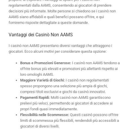
regolamentati dalla AAMS, consentendo ai giocatori di prendere
decisioni più informate. Molte persone si chiedono se i casinò non
AAMS siano affidabili e quali benefici possano offrire, e qui
forniremo risposte dettagliate a queste domande.
Vantaggi dei Casinò Non AAMS
I casinò non AAMS presentano diversi vantaggi che attraggono i
giocatori. Ecco alcuni motivi per considerare questa opzione:
Bonus e Promozioni Generose:
I casinò non AAMS tendono a
offrire bonus più elevati e promozioni più allettanti rispetto ai
loro omologhi AAMS.
Maggiore Varietà di Giochi:
I casinò non regolamentati
spesso propongono una selezione più ampia di giochi,
compresi titoli esclusivi e giochi da casinò innovativi.
Pagamenti Rapidi:
Molti casinò non AAMS garantiscono
prelievi più veloci, permettendo ai giocatori di accedere ai
propri fondi quasi immediatamente.
Flessibilità nelle Scommesse:
Questi casinò possono offrire
limiti di scommessa più flessibili, rendendoli più accessibili a
giocatori di diversi livelli.