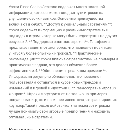
Уроки Pinco Casino Зеркало содержат много полезной
информации, которая может сподвигнуть игроков на
улучшение своих навыков. Основные преимущества
включают в себя:1. **Доступ к уникальным стратегиям**:
Уроки содержат информацию о различных стратегиях и
подходах к играм, которые могут быть недоступны на других
ресурсах.2. **Поддержка опытных игроков**: Платформа
предлагает советы от экспертов, что позволяет новичкам
учиться у более опытных игроков.3. **Практические
рекомендации**: Уроки включают реалистичные примеры и
практические задачи, что делает обучение более
эффективным.4. **Обновления в реальном времени**:
Информация регулярно обновляется, что позволяет
пользователям оставаться в курсе новых трендов и
изменений в игровой индустрии.5. **Разнообразие игровых
жанров**: Игроки могут учиться не только на примерах
популярных игр, но и на менее известных, что расширяет их
кругозор.Такой подход действительно помогает игрокам
лучше понимать свои игровые предпочтения и находить
оптимальные стратегии.
Как начать изучение материалов с Pinco