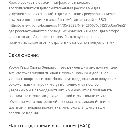
Кроме уроков на самой платформе, вы можете
воспользоваться дополнительными ресурсами для
углубления своих знаний. Одним из таких ресурсов является
[статья о тенденциях в онлайн-гемблинге на сайте RBC]
(https://www.rbc.ru/business/14/06/2023/6494285575c3f235d0aa1ea2),
где рассматриваются последние изменения и тренды в сфере
азартных игр. Это поможет вам быть в курсе рынка и
понимать, какие игры и стратегии становятся популярными.
Заключение
Уроки Pinco Casino Зеркало — это ценнейший инструмент для
тех, кто хочет улучшить свои игровые навыки и добиться
успеха в азартных играх. Используя предлагаемые ресурсы и
рекомендации, игроки могут не только стать более
уверенными в своих действиях, но и научиться применять
различные стратегии для успешной игры. Помните, что
обучение — это постоянный процесс, и взаимодействие с
другими игроками может значительно улучшить ваши
азартные навыки.
Часто задаваемые вопросы (FAQ)