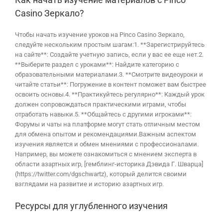
Casino Зеркало?
Чтобы начать изучение уроков на Pinco Casino Зеркало,
следуйте нескольким простым шагам:1. **Зарегистрируйтесь
на сайте**: Создайте учетную запись, если у вас ее еще нет.2.
**Выберите раздел с уроками**: Найдите категорию с
образовательными материалами.3. **Смотрите видеоуроки и
читайте статьи**: Погружение в контент поможет вам быстрее
освоить основы.4. **Практикуйтесь регулярно**: Каждый урок
должен сопровождаться практическими играми, чтобы
отработать навыки.5. **Общайтесь с другими игроками**:
Форумы и чаты на платформе могут стать отличным местом
для обмена опытом и рекомендациями.Важным аспектом
изучения является и обмен мнениями с профессионалами.
Например, вы можете ознакомиться с мнением эксперта в
области азартных игр, [гемблинг-историка Дэвида Г. Шварца]
(https://twitter.com/dgschwartz), который делится своими
взглядами на развитие и историю азартных игр.
Ресурсы для углубленного изучения