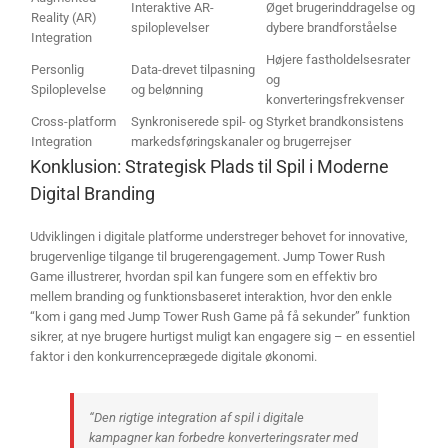
Interaktive AR-
Øget brugerinddragelse og
Reality (AR)
spiloplevelser
dybere brandforståelse
Integration
Højere fastholdelsesrater
Personlig
Data-drevet tilpasning
og
Spiloplevelse
og belønning
konverteringsfrekvenser
Cross-platform
Synkroniserede spil- og
Styrket brandkonsistens
Integration
markedsføringskanaler
og brugerrejser
Konklusion: Strategisk Plads til Spil i Moderne
Digital Branding
Udviklingen i digitale platforme understreger behovet for innovative,
brugervenlige tilgange til brugerengagement. Jump Tower Rush
Game illustrerer, hvordan spil kan fungere som en effektiv bro
mellem branding og funktionsbaseret interaktion, hvor den enkle
“kom i gang med Jump Tower Rush Game på få sekunder” funktion
sikrer, at nye brugere hurtigst muligt kan engagere sig – en essentiel
faktor i den konkurrenceprægede digitale økonomi.
“Den rigtige integration af spil i digitale
kampagner kan forbedre konverteringsrater med