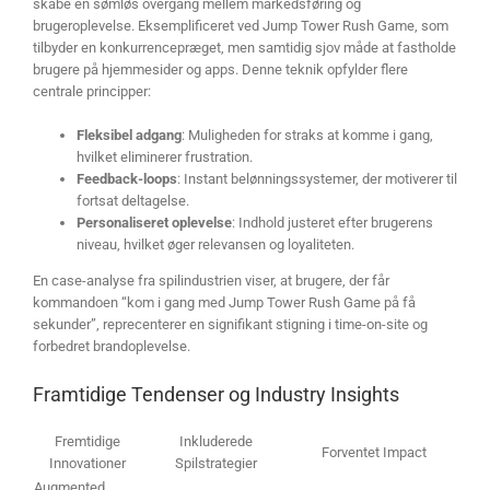
skabe en sømløs overgang mellem markedsføring og
brugeroplevelse. Eksemplificeret ved Jump Tower Rush Game, som
tilbyder en konkurrencepræget, men samtidig sjov måde at fastholde
brugere på hjemmesider og apps. Denne teknik opfylder flere
centrale principper:
Fleksibel adgang
: Muligheden for straks at komme i gang,
hvilket eliminerer frustration.
Feedback-loops
: Instant belønningssystemer, der motiverer til
fortsat deltagelse.
Personaliseret oplevelse
: Indhold justeret efter brugerens
niveau, hvilket øger relevansen og loyaliteten.
En case-analyse fra spilindustrien viser, at brugere, der får
kommandoen “kom i gang med Jump Tower Rush Game på få
sekunder”, reprecenterer en signifikant stigning i time-on-site og
forbedret brandoplevelse.
Framtidige Tendenser og Industry Insights
Fremtidige
Inkluderede
Forventet Impact
Innovationer
Spilstrategier
Augmented