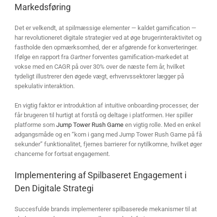
Markedsføring
Det er velkendt, at spilmæssige elementer — kaldet gamification —
har revolutioneret digitale strategier ved at øge brugerinteraktivitet og
fastholde den opmærksomhed, der er afgørende for konverteringer.
Ifølge en rapport fra
Gartner
forventes gamification-markedet at
vokse med en CAGR på over 30% over de næste fem år, hvilket
tydeligt illustrerer den øgede vægt, erhvervssektorer lægger på
spekulativ interaktion.
En vigtig faktor er introduktion af intuitive onboarding-processer, der
får brugeren til hurtigt at forstå og deltage i platformen. Her spiller
platforme som
Jump Tower Rush Game
en vigtig rolle. Med en enkel
adgangsmåde og en “kom i gang med Jump Tower Rush Game på få
sekunder” funktionalitet, fjernes barrierer for nytilkomne, hvilket øger
chancerne for fortsat engagement.
Implementering af Spilbaseret Engagement i
Den Digitale Strategi
Succesfulde brands implementerer spilbaserede mekanismer til at