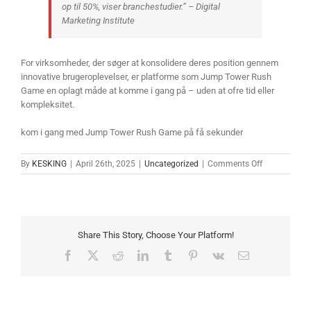
op til 50%, viser branchestudier.” –
Digital
Marketing Institute
For virksomheder, der søger at konsolidere deres position gennem
innovative brugeroplevelser, er platforme som Jump Tower Rush
Game en oplagt måde at komme i gang på – uden at ofre tid eller
kompleksitet.
kom i gang med Jump Tower Rush Game på få sekunder
on
By
KESKING
|
April 26th, 2025
|
Uncategorized
|
Comments Off
Udnyttelse
af
Spilbaseret
Engagement
for
Share This Story, Choose Your Platform!
Øget
Fokus
Facebook
X
Reddit
LinkedIn
Tumblr
Pinterest
Vk
Email
i
Digitale
Markedsførin