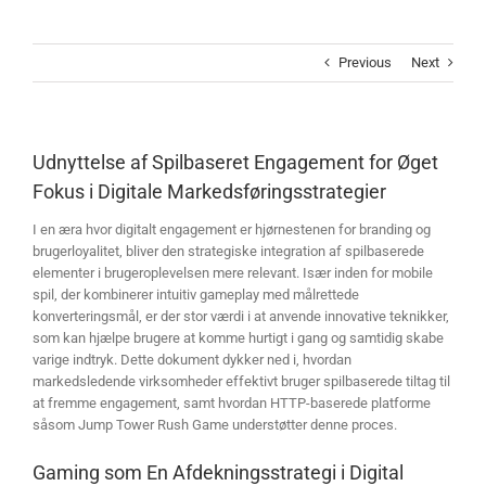
Skip
to
content
Previous
Next
Udnyttelse af Spilbaseret Engagement for Øget
Fokus i Digitale Markedsføringsstrategier
I en æra hvor digitalt engagement er hjørnestenen for branding og
brugerloyalitet, bliver den strategiske integration af spilbaserede
elementer i brugeroplevelsen mere relevant. Især inden for mobile
spil, der kombinerer intuitiv gameplay med målrettede
konverteringsmål, er der stor værdi i at anvende innovative teknikker,
som kan hjælpe brugere at komme hurtigt i gang og samtidig skabe
varige indtryk. Dette dokument dykker ned i, hvordan
markedsledende virksomheder effektivt bruger spilbaserede tiltag til
at fremme engagement, samt hvordan HTTP-baserede platforme
såsom Jump Tower Rush Game understøtter denne proces.
Gaming som En Afdekningsstrategi i Digital