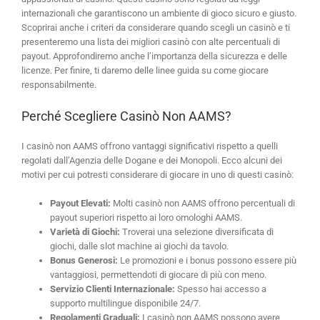
internazionali che garantiscono un ambiente di gioco sicuro e giusto.
Scoprirai anche i criteri da considerare quando scegli un casinò e ti
presenteremo una lista dei migliori casinò con alte percentuali di
payout. Approfondiremo anche l’importanza della sicurezza e delle
licenze. Per finire, ti daremo delle linee guida su come giocare
responsabilmente.
Perché Scegliere Casinò Non AAMS?
I casinò non AAMS offrono vantaggi significativi rispetto a quelli
regolati dall’Agenzia delle Dogane e dei Monopoli. Ecco alcuni dei
motivi per cui potresti considerare di giocare in uno di questi casinò:
Payout Elevati:
Molti casinò non AAMS offrono percentuali di
payout superiori rispetto ai loro omologhi AAMS.
Varietà di Giochi:
Troverai una selezione diversificata di
giochi, dalle slot machine ai giochi da tavolo.
Bonus Generosi:
Le promozioni e i bonus possono essere più
vantaggiosi, permettendoti di giocare di più con meno.
Servizio Clienti Internazionale:
Spesso hai accesso a
supporto multilingue disponibile 24/7.
Regolamenti Graduali:
I casinò non AAMS possono avere