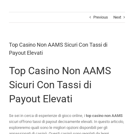
Skip
to
content
Previous
Next
Top Casino Non AAMS Sicuri Con Tassi di
Payout Elevati
Top Casino Non AAMS
Sicuri Con Tassi di
Payout Elevati
Se sei in cerca di esperienze di gioco online, i
top casino non AAMS
sicuri offrono tassi di payout decisamente elevati. In questo articolo,
esploreremo quali sono le migliori opzioni disponibili per gli
appassionati di casinò. Questi casinò sono regolati da leggi