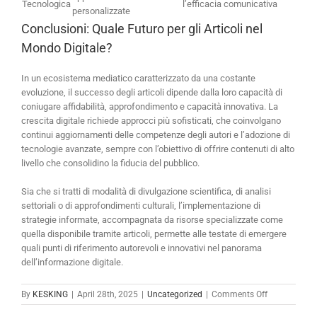
Tecnologica
l’efficacia comunicativa
personalizzate
Conclusioni: Quale Futuro per gli Articoli nel
Mondo Digitale?
In un ecosistema mediatico caratterizzato da una costante
evoluzione, il successo degli articoli dipende dalla loro capacità di
coniugare affidabilità, approfondimento e capacità innovativa. La
crescita digitale richiede approcci più sofisticati, che coinvolgano
continui aggiornamenti delle competenze degli autori e l’adozione di
tecnologie avanzate, sempre con l’obiettivo di offrire contenuti di alto
livello che consolidino la fiducia del pubblico.
Sia che si tratti di modalità di divulgazione scientifica, di analisi
settoriali o di approfondimenti culturali, l’implementazione di
strategie informate, accompagnata da risorse specializzate come
quella disponibile tramite articoli, permette alle testate di emergere
quali punti di riferimento autorevoli e innovativi nel panorama
dell’informazione digitale.
on
By
KESKING
|
April 28th, 2025
|
Uncategorized
|
Comments Off
Ridefinire