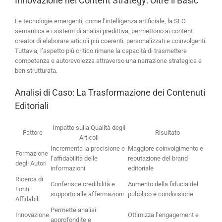
Innovazione nel Content Strategy: Oltre il Basic
Le tecnologie emergenti, come l’intelligenza artificiale, la SEO
semantica e i sistemi di analisi predittiva, permettono ai content
creator di elaborare articoli più coerenti, personalizzati e coinvolgenti.
Tuttavia, l’aspetto più critico rimane la capacità di trasmettere
competenza e autorevolezza attraverso una narrazione strategica e
ben strutturata.
Analisi di Caso: La Trasformazione dei Contenuti
Editoriali
Impatto sulla Qualità degli
Fattore
Risultato
Articoli
Incrementa la precisione e
Maggiore coinvolgimento e
Formazione
l’affidabilità delle
reputazione del brand
degli Autori
informazioni
editoriale
Ricerca di
Conferisce credibilità e
Aumento della fiducia del
Fonti
supporto alle affermazioni
pubblico e condivisione
Affidabili
Permette analisi
Innovazione
Ottimizza l’engagement e
approfondite e