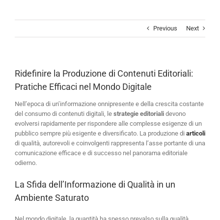
Skip
to
content
Previous
Next
Ridefinire la Produzione di Contenuti Editoriali:
Pratiche Efficaci nel Mondo Digitale
Nell’epoca di un’informazione onnipresente e della crescita costante
del consumo di contenuti digitali, le
strategie editoriali
devono
evolversi rapidamente per rispondere alle complesse esigenze di un
pubblico sempre più esigente e diversificato. La produzione di
articoli
di qualità, autorevoli e coinvolgenti rappresenta l’asse portante di una
comunicazione efficace e di successo nel panorama editoriale
odierno.
La Sfida dell’Informazione di Qualità in un
Ambiente Saturato
Nel mondo digitale, la quantità ha spesso prevalso sulla qualità.