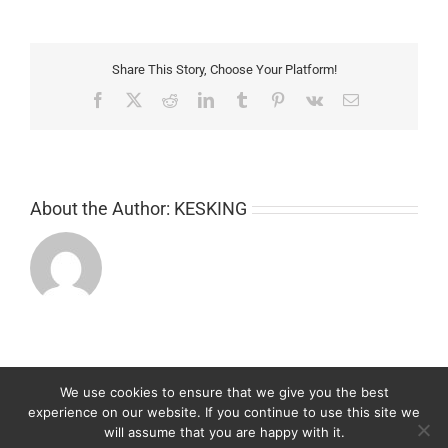
la
Produzione
di
Contenuti
Share This Story, Choose Your Platform!
Editoriali:
Pratiche
Facebook
X
Reddit
LinkedIn
Tumblr
Pinterest
Vk
Email
Efficaci
nel
Mondo
Digitale
About the Author:
KESKING
We use cookies to ensure that we give you the best
experience on our website. If you continue to use this site we
Design & Code by
KESKING DESIGN
|
Imprint
-
Privacy Policy
-
Contact
will assume that you are happy with it.