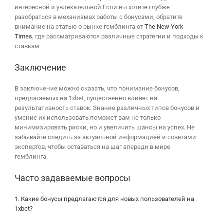
интересной и увлекательной.Если вы хотите глубже
разобраться в механизмах работы с бонусами, обратите
внимание на статью о рынке гемблинга от
The New York
Times
, где рассматриваются различные стратегии и подходы к
ставкам.
Заключение
В заключение можно сказать, что понимание бонусов,
предлагаемых на 1xbet, существенно влияет на
результативность ставок. Знание различных типов бонусов и
умение их использовать поможет вам не только
минимизировать риски, но и увеличить шансы на успех. Не
забывайте следить за актуальной информацией и советами
экспертов, чтобы оставаться на шаг впереди в мире
гемблинга.
Часто задаваемые вопросы
1. Какие бонусы предлагаются для новых пользователей на
1xbet?