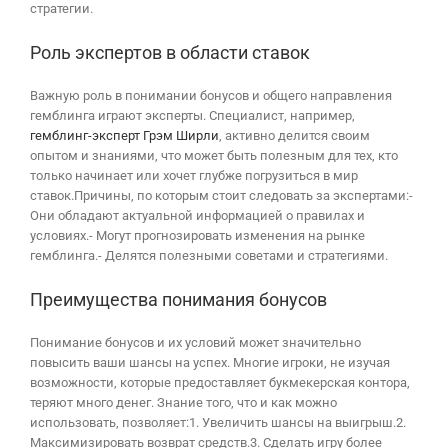
стратегии.
Роль экспертов в области ставок
Важную роль в понимании бонусов и общего направления
гемблинга играют эксперты. Специалист, например,
гемблинг-эксперт Грэм Ширли
, активно делится своим
опытом и знаниями, что может быть полезным для тех, кто
только начинает или хочет глубже погрузиться в мир
ставок.Причины, по которым стоит следовать за экспертами:-
Они обладают актуальной информацией о правилах и
условиях.- Могут прогнозировать изменения на рынке
гемблинга.- Делятся полезными советами и стратегиями.
Преимущества понимания бонусов
Понимание бонусов и их условий может значительно
повысить ваши шансы на успех. Многие игроки, не изучая
возможности, которые предоставляет букмекерская контора,
теряют много денег. Знание того, что и как можно
использовать, позволяет:1. Увеличить шансы на выигрыш.2.
Максимизировать возврат средств.3. Сделать игру более