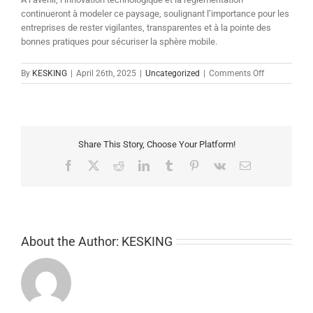
continueront à modeler ce paysage, soulignant l’importance pour les
entreprises de rester vigilantes, transparentes et à la pointe des
bonnes pratiques pour sécuriser la sphère mobile.
on
By
KESKING
|
April 26th, 2025
|
Uncategorized
|
Comments Off
Optimiser
la
Sécurité
et
la
Share This Story, Choose Your Platform!
Performance
des
Facebook
X
Reddit
LinkedIn
Tumblr
Pinterest
Vk
Email
Applications
Android
:
Le
Cas
de
About the Author:
KESKING
Megafruitbas