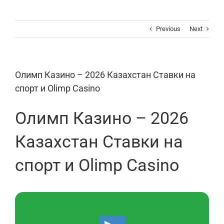
Skip
to
content
Previous
Next
Олимп Казино – 2026 Казахстан Ставки на
спорт и Olimp Casino
Олимп Казино – 2026
Казахстан Ставки на
спорт и Olimp Casino