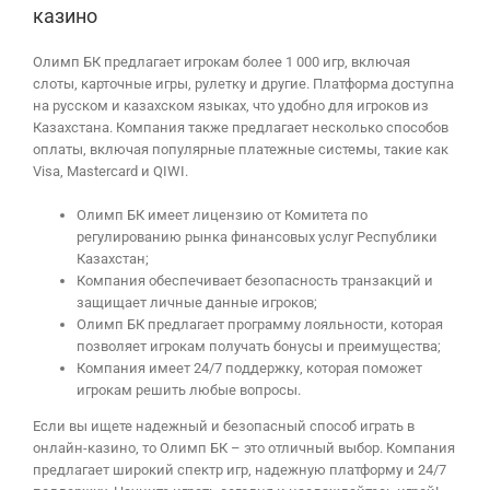
казино
Олимп БК предлагает игрокам более 1 000 игр, включая
слоты, карточные игры, рулетку и другие. Платформа доступна
на русском и казахском языках, что удобно для игроков из
Казахстана. Компания также предлагает несколько способов
оплаты, включая популярные платежные системы, такие как
Visa, Mastercard и QIWI.
Олимп БК имеет лицензию от Комитета по
регулированию рынка финансовых услуг Республики
Казахстан;
Компания обеспечивает безопасность транзакций и
защищает личные данные игроков;
Олимп БК предлагает программу лояльности, которая
позволяет игрокам получать бонусы и преимущества;
Компания имеет 24/7 поддержку, которая поможет
игрокам решить любые вопросы.
Если вы ищете надежный и безопасный способ играть в
онлайн-казино, то Олимп БК – это отличный выбор. Компания
предлагает широкий спектр игр, надежную платформу и 24/7