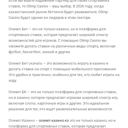
Если вы ищете надежный партнер для своих спортивных
ставок, то Olimp Casino – ваш выбор. В 2026 году, когда
казахстанский рынок беттинга будет развиваться, Olimp
Casino будет одним из лидеров в этом секторе.
Олимп Бет – это не только казино, но и платформа для
спортивных ставок, которая предлагает широкий спектр
возможностей для игроков. С помощью Olimp Casino вы
сможете делать ставки на различные виды спорта, включая
футбол, баскетбол, хоккей и другие.
Олимп Бет скачать – это возможность играть в казино и
делать ставки на спорт с помощью мобильного приложения.
Это удобно и практично, особенно для тех, кто любит играть на
ходу.
Олимп БК – это не только платформа для спортивных ставок,
но и казино, которое предлагает игрокам широкий спектр игр,
включая слоты, карточные игры и другие. Это идеальное
решение для тех, кто ищет развлекательные возможности.
Олимп Казино –
олимп казино кз
это не только казино, но и
платформа для спортивных ставок, которая предлагает