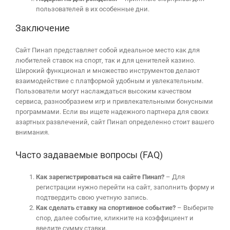
пользователей в их особенные дни.
Заключение
Сайт Пинап представляет собой идеальное место как для
любителей ставок на спорт, так и для ценителей казино.
Широкий функционал и множество инструментов делают
взаимодействие с платформой удобным и увлекательным.
Пользователи могут наслаждаться высоким качеством
сервиса, разнообразием игр и привлекательными бонусными
программами. Если вы ищете надежного партнера для своих
азартных развлечений, сайт Пинап определенно стоит вашего
внимания.
Часто задаваемые вопросы (FAQ)
Как зарегистрироваться на сайте Пинап?
– Для
регистрации нужно перейти на сайт, заполнить форму и
подтвердить свою учетную запись.
Как сделать ставку на спортивное событие?
– Выберите
спор, далее событие, кликните на коэффициент и
введите сумму ставки.