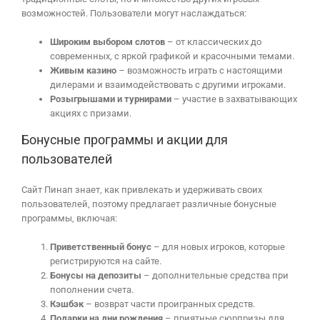
возможностей. Пользователи могут наслаждаться:
Широким выбором слотов
– от классических до
современных, с яркой графикой и красочными темами.
Живым казино
– возможность играть с настоящими
дилерами и взаимодействовать с другими игроками.
Розыгрышами и турнирами
– участие в захватывающих
акциях с призами.
Бонусные программы и акции для
пользователей
Сайт Пинап знает, как привлекать и удерживать своих
пользователей, поэтому предлагает различные бонусные
программы, включая:
Приветственный бонус
– для новых игроков, которые
регистрируются на сайте.
Бонусы на депозиты
– дополнительные средства при
пополнении счета.
Кэшбэк
– возврат части проигранных средств.
Подарки на дни рождения
– приятные сюрпризы для