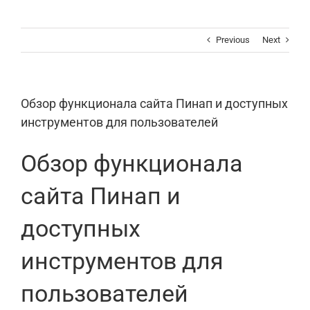
Skip
to
content
Previous
Next
Обзор функционала сайта Пинап и доступных
инструментов для пользователей
Обзор функционала
сайта Пинап и
доступных
инструментов для
пользователей