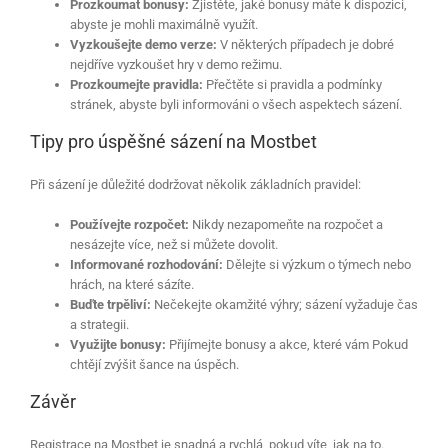
Prozkoumat bonusy:
Zjistěte, jaké bonusy máte k dispozici,
abyste je mohli maximálně využít.
Vyzkoušejte demo verze:
V některých případech je dobré
nejdříve vyzkoušet hry v demo režimu.
Prozkoumejte pravidla:
Přečtěte si pravidla a podmínky
stránek, abyste byli informováni o všech aspektech sázení.
Tipy pro úspěšné sázení na Mostbet
Při sázení je důležité dodržovat několik základních pravidel:
Používejte rozpočet:
Nikdy nezapomeňte na rozpočet a
nesázejte více, než si můžete dovolit.
Informované rozhodování:
Dělejte si výzkum o týmech nebo
hrách, na které sázíte.
Buďte trpěliví:
Nečekejte okamžité výhry; sázení vyžaduje čas
a strategii.
Využijte bonusy:
Přijímejte bonusy a akce, které vám Pokud
chtějí zvýšit šance na úspěch.
Závěr
Registrace na Mostbet je snadná a rychlá, pokud víte, jak na to.