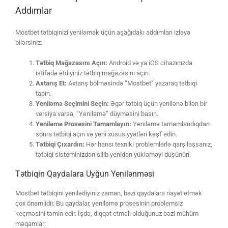
Addımlar
Mostbet tətbiqinizi yeniləmək üçün aşağıdakı addımları izləyə
bilərsiniz:
Tətbiq Mağazasını Açın:
Android və ya iOS cihazınızda
istifadə etdiyiniz tətbiq mağazasını açın.
Axtarış Et:
Axtarış bölməsində “Mostbet” yazaraq tətbiqi
tapın.
Yeniləmə Seçimini Seçin:
Əgər tətbiq üçün yenilənə bilən bir
versiya varsa, “Yeniləmə” düyməsini basın.
Yeniləmə Prosesini Tamamlayın:
Yeniləmə tamamlandıqdan
sonra tətbiqi açın və yeni xüsusiyyətləri kəşf edin.
Tətbiqi Çıxardın:
Hər hansı texniki problemlərlə qarşılaşsanız,
tətbiqi sisteminizdən silib yenidən yükləməyi düşünün.
Tətbiqin Qaydalara Uyğun Yenilənməsi
Mostbet tətbiqini yenilədiyiniz zaman, bəzi qaydalara riayət etmək
çox önəmlidir. Bu qaydalar, yeniləmə prosesinin problemsiz
keçməsini təmin edir. İşdə, diqqət etməli olduğunuz bəzi mühüm
məqamlar: