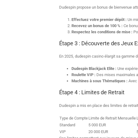
Dudespin propose un bonus de bienvenue attra
Effectuez votre premier dépôt :
Un min
Recevez un bonus de 100 % :
Ce bonus
Respectez les conditions de mise :
Pou
Étape 3 : Découverte des Jeux E
En 2025, dudespin casino élargit sa gamme de 
Dudespin Blackjack Elite :
Une expérie
Roulette VIP :
Des mises maximales al
Machines à sous Thématiques :
Avec 
Étape 4 : Limites de Retrait
Dudespin a mis en place des limites de retrait
Type de Compte
Limite de Retrait Mensuelle
Standard
5 000 EUR
VIP
20 000 EUR