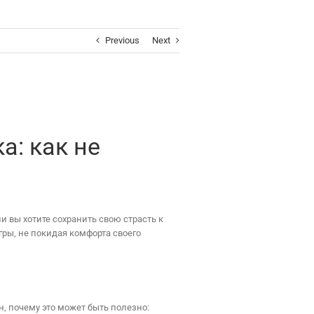
Previous
Next
а: как не
и вы хотите сохранить свою страсть к
гры, не покидая комфорта своего
, почему это может быть полезно: