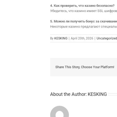
4. Как проверить, что казино безопасно?
Убедитесь, что казино имеет SSL шифро
5. Можно ли получить бонус за скачиван
Некоторые казино предлагают специальн
By
KESKING
|
April 20th, 2026
|
Uncategorized
Share This Story, Choose Your Platform!
About the Author:
KESKING