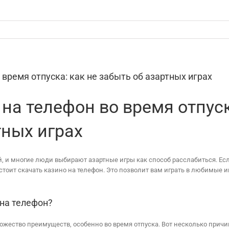
 время отпуска: как не забыть об азартных играх
на телефон во время отпуск
тных играх
й, и многие люди выбирают азартные игры как способ расслабиться. Есл
стоит скачать казино на телефон. Это позволит вам играть в любимые и
 на телефон?
жество преимуществ, особенно во время отпуска. Вот несколько причин