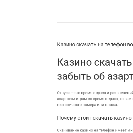
Skip
to
content
Казино скачать на телефон во
Казино скачать 
забыть об азар
Отпуск — это время отдыха и развлечени
азартным играм во время отдыха, то вам 
гостиничного номера или пляжа.
Почему стоит скачать казино
Скачивание казино на телефон имеет мно