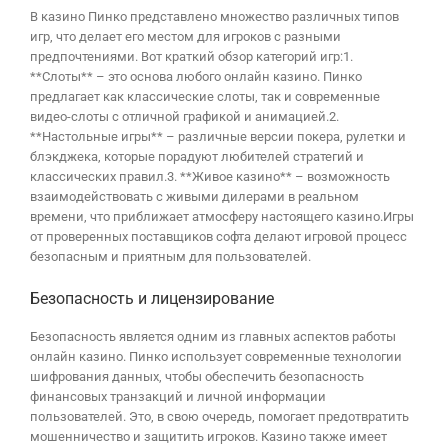
В казино Пинко представлено множество различных типов
игр, что делает его местом для игроков с разными
предпочтениями. Вот краткий обзор категорий игр:1.
**Слоты** – это основа любого онлайн казино. Пинко
предлагает как классические слоты, так и современные
видео-слоты с отличной графикой и анимацией.2.
**Настольные игры** – различные версии покера, рулетки и
блэкджека, которые порадуют любителей стратегий и
классических правил.3. **Живое казино** – возможность
взаимодействовать с живыми дилерами в реальном
времени, что приближает атмосферу настоящего казино.Игры
от проверенных поставщиков софта делают игровой процесс
безопасным и приятным для пользователей.
Безопасность и лицензирование
Безопасность является одним из главных аспектов работы
онлайн казино. Пинко использует современные технологии
шифрования данных, чтобы обеспечить безопасность
финансовых транзакций и личной информации
пользователей. Это, в свою очередь, помогает предотвратить
мошенничество и защитить игроков. Казино также имеет