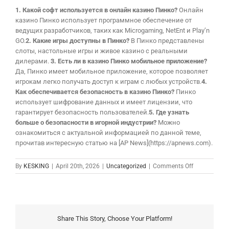
1. Какой софт используется в онлайн казино Пинко?
Онлайн
казино Пинко использует программное обеспечение от
ведущих разработчиков, таких как Microgaming, NetEnt и Play’n
GO.
2. Какие игры доступны в Пинко?
В Пинко представлены
слоты, настольные игры и живое казино с реальными
дилерами.
3. Есть ли в казино Пинко мобильное приложение?
Да, Пинко имеет мобильное приложение, которое позволяет
игрокам легко получать доступ к играм с любых устройств.
4.
Как обеспечивается безопасность в казино Пинко?
Пинко
использует шифрование данных и имеет лицензии, что
гарантирует безопасность пользователей.
5. Где узнать
больше о безопасности в игорной индустрии?
Можно
ознакомиться с актуальной информацией по данной теме,
прочитав интересную статью на [AP News](https://apnews.com).
on
By
KESKING
|
April 20th, 2026
|
Uncategorized
|
Comments Off
Какой
софт
использует
онлайн
казино
Share This Story, Choose Your Platform!
Пинко?