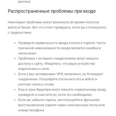
данных.
Распространенные проблемы при входе
Некоторые проблемы могут возникать во время попытки
войти в Пинап. Вот что стоит проверить, если вы столкнулись
с трудностями:
Проверьте правильность ввода логина и пароля. Часто
причиной невозможности входа является ошибка в
написании.
Проблемы с интернет-соединением могут мешать
доступу к сайту. Убедитесь, что ваше устройство
подключено к сети.
Если у вас активирован VPN, возможно, он блокирует
соединение. Попробуйте отключить его и войти в
учетную запись снова.
Кэш и куки браузера могут мешать нормальному входу,
проверьте и очистите их, если это необходимо.
Если вы забыли пароль, воспользуйтесь функцией
восстановления пароля через электронную почту или
номер телефона.