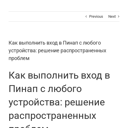
Skip
to
content
Previous
Next
Как выполнить вход в Пинап с любого
устройства: решение распространенных
проблем
Как выполнить вход в
Пинап с любого
устройства: решение
распространенных