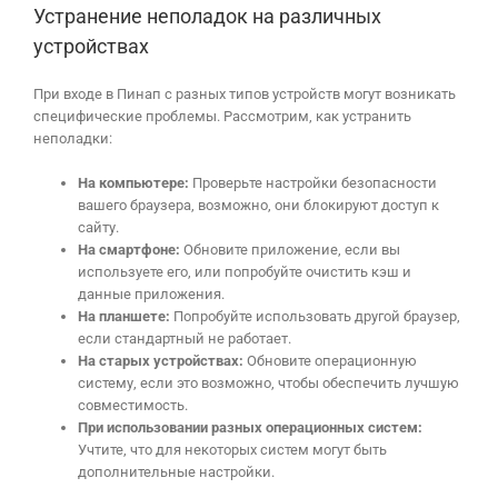
Устранение неполадок на различных
устройствах
При входе в Пинап с разных типов устройств могут возникать
специфические проблемы. Рассмотрим, как устранить
неполадки:
На компьютере:
Проверьте настройки безопасности
вашего браузера, возможно, они блокируют доступ к
сайту.
На смартфоне:
Обновите приложение, если вы
используете его, или попробуйте очистить кэш и
данные приложения.
На планшете:
Попробуйте использовать другой браузер,
если стандартный не работает.
На старых устройствах:
Обновите операционную
систему, если это возможно, чтобы обеспечить лучшую
совместимость.
При использовании разных операционных систем:
Учтите, что для некоторых систем могут быть
дополнительные настройки.