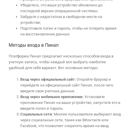
Убедитесь, что ваше устройство обновлено до
последней версии операционной системы;
Забудьте о недостатках в свободном месте на
устройстве;
Подготовьте логин и пароль, чтобы не потерять время
на восстановление данных.
Методы входа в Пинап
Платформа Пинап предлагает несколько способов входа в
учетную запись, чтобы каждый мог выбрать наиболее
удобный для себя вариант. Вот основные методы:
Вход через официальный сайт:
Откройте браузер и
перейдите на официальный сайт Пинап, после чего
введите свои учетные данные.
Вход через мобильное приложение:
Установите
приложение Пинап на ваше устройство, запустите его и
введите логин и пароль.
Социальные сети:
Многие пользователи выбирают вход
через социальные сети, такие как ВКонтакте или
Facebook, что позволяет сократить время на ввод