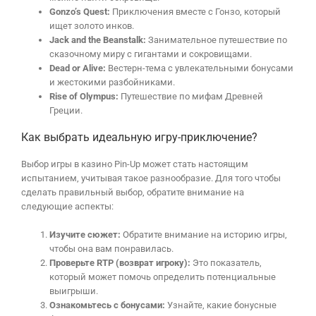
Gonzo’s Quest:
Приключения вместе с Гонзо, который
ищет золото инков.
Jack and the Beanstalk:
Занимательное путешествие по
сказочному миру с гигантами и сокровищами.
Dead or Alive:
Вестерн-тема с увлекательными бонусами
и жестокими разбойниками.
Rise of Olympus:
Путешествие по мифам Древней
Греции.
Как выбрать идеальную игру-приключение?
Выбор игры в казино Pin-Up может стать настоящим
испытанием, учитывая такое разнообразие. Для того чтобы
сделать правильный выбор, обратите внимание на
следующие аспекты:
Изучите сюжет:
Обратите внимание на историю игры,
чтобы она вам понравилась.
Проверьте RTP (возврат игроку):
Это показатель,
который может помочь определить потенциальные
выигрыши.
Ознакомьтесь с бонусами:
Узнайте, какие бонусные