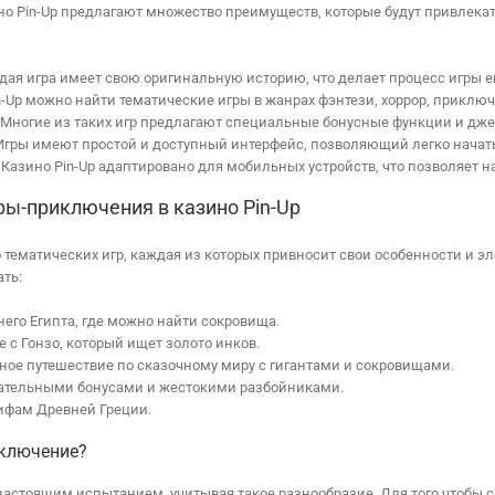
 Pin-Up предлагают множество преимуществ, которые будут привлекать
ая игра имеет свою оригинальную историю, что делает процесс игры 
n-Up можно найти тематические игры в жанрах фэнтези, хоррор, приключ
Многие из таких игр предлагают специальные бонусные функции и дже
гры имеют простой и доступный интерфейс, позволяющий легко начать
Казино Pin-Up адаптировано для мобильных устройств, что позволяет 
ы-приключения в казино Pin-Up
 тематических игр, каждая из которых привносит свои особенности и эл
ать:
его Египта, где можно найти сокровища.
с Гонзо, который ищет золото инков.
ое путешествие по сказочному миру с гигантами и сокровищами.
кательными бонусами и жестокими разбойниками.
ифам Древней Греции.
иключение?
 настоящим испытанием, учитывая такое разнообразие. Для того чтобы 