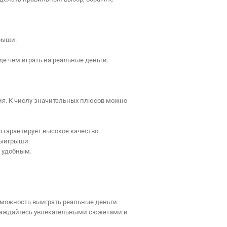
рыши.
е чем играть на реальные деньги.
ния. К числу значительных плюсов можно
 гарантирует высокое качество.
выигрыши.
е удобным.
зможность выиграть реальные деньги.
лаждайтесь увлекательными сюжетами и