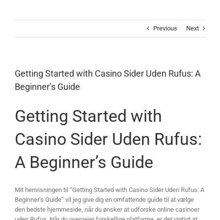
Skip
to
content
Previous
Next
Getting Started with Casino Sider Uden Rufus: A
Beginner’s Guide
Getting Started with
Casino Sider Uden Rufus:
A Beginner’s Guide
Mit henvisningen til “Getting Started with Casino Sider Uden Rufus: A
Beginner’s Guide” vil jeg give dig en omfattende guide til at vælge
den bedste hjemmeside, når du ønsker at udforske online casinoer
uden Rufus. Når du overvejer forskellige platforme, er det vigtigt at