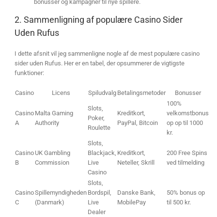
bonusser og kampagner til nye spillere.
2. Sammenligning af populære Casino Sider
Uden Rufus
I dette afsnit vil jeg sammenligne nogle af de mest populære casino
sider uden Rufus. Her er en tabel, der opsummerer de vigtigste
funktioner:
Casino
Licens
Spiludvalg
Betalingsmetoder
Bonusser
100%
Slots,
Casino
Malta Gaming
Kreditkort,
velkomstbonus
Poker,
A
Authority
PayPal, Bitcoin
op op til 1000
Roulette
kr.
Slots,
Casino
UK Gambling
Blackjack,
Kreditkort,
200 Free Spins
B
Commission
Live
Neteller, Skrill
ved tilmelding
Casino
Slots,
Casino
Spillemyndigheden
Bordspil,
Danske Bank,
50% bonus op
C
(Danmark)
Live
MobilePay
til 500 kr.
Dealer