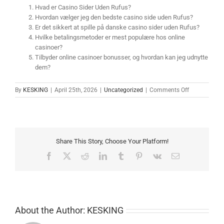
Hvad er Casino Sider Uden Rufus?
Hvordan vælger jeg den bedste casino side uden Rufus?
Er det sikkert at spille på danske casino sider uden Rufus?
Hvilke betalingsmetoder er mest populære hos online
casinoer?
Tilbyder online casinoer bonusser, og hvordan kan jeg udnytte
dem?
on
By
KESKING
|
April 25th, 2026
|
Uncategorized
|
Comments Off
Getting
Started
with
Casino
Sider
Share This Story, Choose Your Platform!
Uden
Rufus:
Facebook
X
Reddit
LinkedIn
Tumblr
Pinterest
Vk
Email
A
Beginner’s
Guide
About the Author:
KESKING