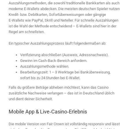
Auszahlungsmethoden, die sowohl traditionelle Bankkarten als auch
moderne E‑Wallets abdecken. Die meisten deutschen Spieler nutzen
Kredit‑ bzw. Debitkarten, Sofortüberweisungen oder gängige
E‑Wallets wie PayPal, Skrill und Neteller. Für schnelle Auszahlungen
ist die Wahl der Methode entscheidend – E‑Wallets sind hier in der
Regel am schnellsten.
Ein typischer Auszahlungsprozess läuft folgendermaßen ab:
Verifizierung abschließen (Ausweis, Adressnachweis).
Gewinn im Cash‑Back‑Bereich anfordern.
Auszahlungsmethode wählen.
Bearbeitungszeit: 1 – 3 Werktage bei Banküberweisung,
sofort bis zu 24 Stunden bei E‑Wallet.
Falls du größere Beträge abheben möchtest, kann das Casino
zusätzliche Nachweise verlangen – das ist in Deutschland üblich
und dient deiner Sicherheit.
Mobile App & Live‑Casino‑Erlebnis
Die mobile Version von Fair Crown ist vollständig responsiv und lässt