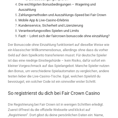
Die wichtigsten Bonusbedingungen – Wagering und
Auszahlung
Zahlungsmethoden und Auszahlungs‑Speed bei Fair Crown
Mobile App & Live‑Casino‑Erlebnis
Kundenservice, Sicherheit und Lizenzierung
Verantwortungsvolles Spielen und Limits
Fazit – Lohnt sich der faircrown bonuscode ohne einzahlung?
Der Bonuscode ohne Einzahlung funktioniert auf dieselbe Weise wie
ein klassischer Willkommensbonus, allerdings ohne dass du vorher
Geld auf dein Spielkonto transferieren musst. Für deutsche Spieler
ist das eine niedrige Einstiegshürde – kein Risiko, dafür sofort ein
kleiner Vorgeschmack auf das Spielangebot. Manche Spieler nutzen
den Bonus, um verschiedene Spielautomaten zu vergleichen, andere
testen lieber die Live‑Casino‑Tische. Egal, welchen Spielstil du
bevorzugst, ein solcher Code ist ein sinnvoller erster Schritt.
So registrierst du dich bei Fair Crown Casino
Die Registrierung bei Fair Crown ist in wenigen Schritten erledigt.
Zuerst öffnest du die offizielle Webseite und klickst auf
„Registrieren“. Dort gibst du deine persönlichen Daten ein: Name,