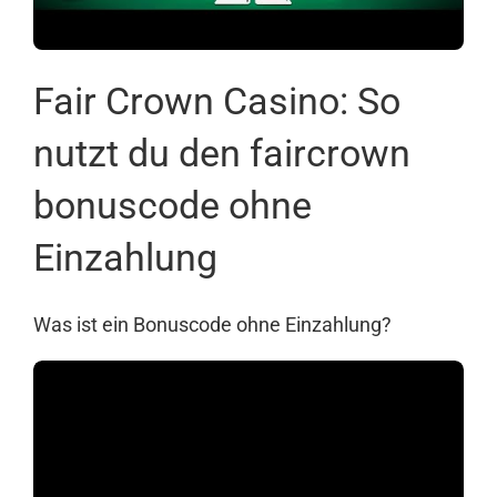
Fair Crown Casino: So
nutzt du den faircrown
bonuscode ohne
Einzahlung
Was ist ein Bonuscode ohne Einzahlung?