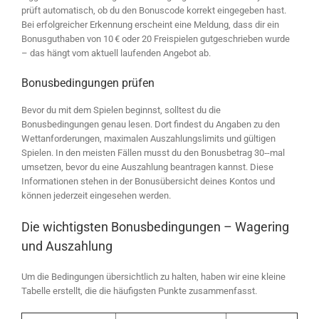
prüft automatisch, ob du den Bonuscode korrekt eingegeben hast.
Bei erfolgreicher Erkennung erscheint eine Meldung, dass dir ein
Bonusguthaben von 10 € oder 20 Freispielen gutgeschrieben wurde
– das hängt vom aktuell laufenden Angebot ab.
Bonusbedingungen prüfen
Bevor du mit dem Spielen beginnst, solltest du die
Bonusbedingungen genau lesen. Dort findest du Angaben zu den
Wettanforderungen, maximalen Auszahlungslimits und gültigen
Spielen. In den meisten Fällen musst du den Bonusbetrag 30‑-mal
umsetzen, bevor du eine Auszahlung beantragen kannst. Diese
Informationen stehen in der Bonusübersicht deines Kontos und
können jederzeit eingesehen werden.
Die wichtigsten Bonusbedingungen – Wagering
und Auszahlung
Um die Bedingungen übersichtlich zu halten, haben wir eine kleine
Tabelle erstellt, die die häufigsten Punkte zusammenfasst.