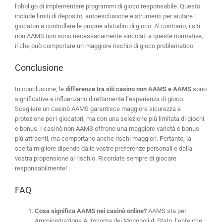
l’obbligo di implementare programmi di gioco responsabile. Questo
include limiti di deposito, autoesclusione e strumenti per aiutare i
giocatori a controllare le proprie abitudini di gioco. Al contrario, i siti
non AAMS non sono necessariamente vincolati a queste normative,
il che può comportare un maggiore rischio di gioco problematico.
Conclusione
In conclusione, le
differenze tra siti casino non AAMS e AAMS
sono
significative e influenzano direttamente l’esperienza di gioco.
Scegliere un casinò AAMS garantisce maggiore sicurezza e
protezione per i giocatori, ma con una selezione più limitata di giochi
e bonus. I casinò non AAMS offrono una maggiore varietà e bonus
più attraenti, ma comportano anche rischi maggiori. Pertanto, la
scelta migliore dipende dalle vostre preferenze personali e dalla
vostra propensione al rischio. Ricordate sempre di giocare
responsabilmente!
FAQ
Cosa significa AAMS nei casinò online?
AAMS sta per
Amministrazione Autonoma dei Monopoli di Stato, l’ente che