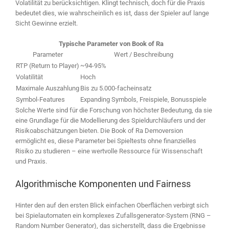
Volatilität zu berücksichtigen. Klingt technisch, doch für die Praxis
bedeutet dies, wie wahrscheinlich es ist, dass der Spieler auf lange
Sicht Gewinne erzielt.
Typische Parameter von Book of Ra
Parameter
Wert / Beschreibung
RTP (Return to Player)
~94-95%
Volatilität
Hoch
Maximale Auszahlung
Bis zu 5.000-facheinsatz
Symbol-Features
Expanding Symbols, Freispiele, Bonusspiele
Solche Werte sind für die Forschung von höchster Bedeutung, da sie
eine Grundlage für die Modellierung des Spieldurchläufers und der
Risikoabschätzungen bieten. Die Book of Ra Demoversion
ermöglicht es, diese Parameter bei Spieltests ohne finanzielles
Risiko zu studieren – eine wertvolle Ressource für Wissenschaft
und Praxis.
Algorithmische Komponenten und Fairness
Hinter den auf den ersten Blick einfachen Oberflächen verbirgt sich
bei Spielautomaten ein komplexes Zufallsgenerator-System (RNG –
Random Number Generator), das sicherstellt, dass die Ergebnisse