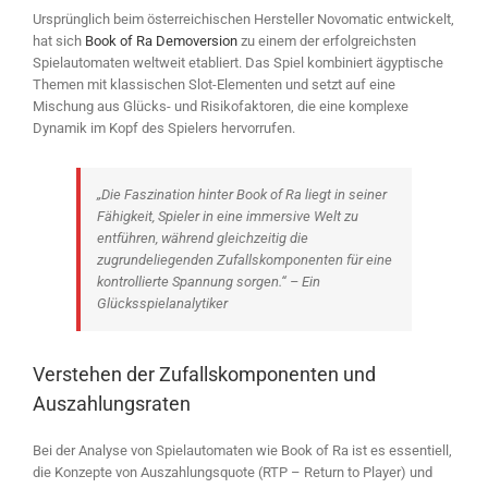
Ursprünglich beim österreichischen Hersteller Novomatic entwickelt,
hat sich
Book of Ra Demoversion
zu einem der erfolgreichsten
Spielautomaten weltweit etabliert. Das Spiel kombiniert ägyptische
Themen mit klassischen Slot-Elementen und setzt auf eine
Mischung aus Glücks- und Risikofaktoren, die eine komplexe
Dynamik im Kopf des Spielers hervorrufen.
„Die Faszination hinter Book of Ra liegt in seiner
Fähigkeit, Spieler in eine immersive Welt zu
entführen, während gleichzeitig die
zugrundeliegenden Zufallskomponenten für eine
kontrollierte Spannung sorgen.“ – Ein
Glücksspielanalytiker
Verstehen der Zufallskomponenten und
Auszahlungsraten
Bei der Analyse von Spielautomaten wie Book of Ra ist es essentiell,
die Konzepte von Auszahlungsquote (RTP – Return to Player) und