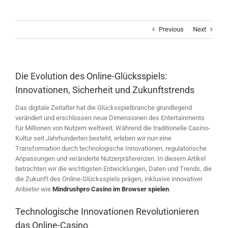
Skip
to
content
Previous
Next
Die Evolution des Online-Glücksspiels:
Innovationen, Sicherheit und Zukunftstrends
Das digitale Zeitalter hat die Glücksspielbranche grundlegend
verändert und erschlossen neue Dimensionen des Entertainments
für Millionen von Nutzern weltweit. Während die traditionelle Casino-
Kultur seit Jahrhunderten besteht, erleben wir nun eine
Transformation durch technologische Innovationen, regulatorische
Anpassungen und veränderte Nutzerpräferenzen. In diesem Artikel
betrachten wir die wichtigsten Entwicklungen, Daten und Trends, die
die Zukunft des Online-Glücksspiels prägen, inklusive innovativer
Anbieter wie
Mindrushpro Casino im Browser spielen
.
Technologische Innovationen Revolutionieren
das Online-Casino