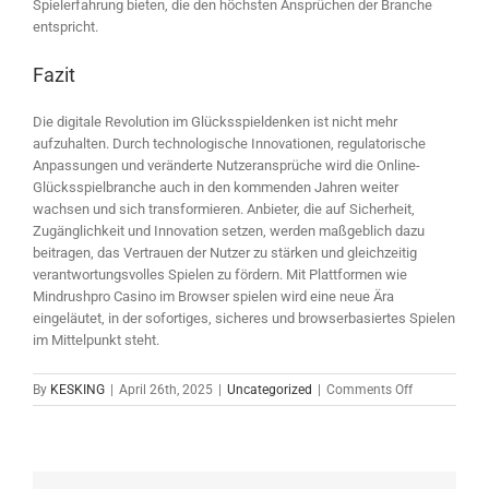
Spielerfahrung bieten, die den höchsten Ansprüchen der Branche
entspricht.
Fazit
Die digitale Revolution im Glücksspieldenken ist nicht mehr
aufzuhalten. Durch technologische Innovationen, regulatorische
Anpassungen und veränderte Nutzeransprüche wird die Online-
Glücksspielbranche auch in den kommenden Jahren weiter
wachsen und sich transformieren. Anbieter, die auf Sicherheit,
Zugänglichkeit und Innovation setzen, werden maßgeblich dazu
beitragen, das Vertrauen der Nutzer zu stärken und gleichzeitig
verantwortungsvolles Spielen zu fördern. Mit Plattformen wie
Mindrushpro Casino im Browser spielen wird eine neue Ära
eingeläutet, in der sofortiges, sicheres und browserbasiertes Spielen
im Mittelpunkt steht.
on
By
KESKING
|
April 26th, 2025
|
Uncategorized
|
Comments Off
Die
Evolution
des
Online-
Glücksspiels: