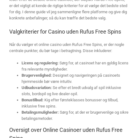
er det vigtigt at kende de rigtige kriterier for at vælge det bedste sted
for dig. I denne guide vil jeg sammenligne flere platforme og give dig
konkrete anbefalinger, så du kan træffe det bedste valg.
Valgkriterier for Casino uden Rufus Free Spins
Når du vælger et online casino uden Rufus Free Spins, er der nogle
centrale punkter, du bør tage i betragtning. Disse inkluderer:
Licens og regulering:
Sørg for, at casinoet har en gyldig licens
fra relevante myndigheder.
Brugervenlighed:
Designet og navigeringen på casinoets
hjemmeside bør være intuitiv.
Udbudsvariation:
Se efter et bredt udvalg af spil inklusive
slots, bordspil og live dealer-spil.
Bonustilbud:
Kig efter førsteklasses bonusser og tilbud,
inklusive free spins.
Betalingsmuligheder:
Sørg for, at der er brugervenlige og sikre
betalingsmetoder.
Oversigt over Online Casinoer uden Rufus Free