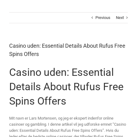
Skip
to
content
Previous
Next
Casino uden: Essential Details About Rufus Free
Spins Offers
Casino uden: Essential
Details About Rufus Free
Spins Offers
Mit navn er Lars Mortensen, og jeg er ekspert indenfor online
casinoer og gambling. I denne artikel vil jeg udforske emnet “Casino
uden: Essential Details About Rufus Free Spins Offers”. Hvis du
leder efter de bedste online casinoer, der tilbyder Rufus Free Spins,