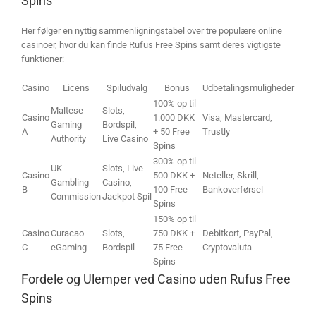
Spins
Her følger en nyttig sammenligningstabel over tre populære online
casinoer, hvor du kan finde Rufus Free Spins samt deres vigtigste
funktioner:
Casino
Licens
Spiludvalg
Bonus
Udbetalingsmuligheder
100% op til
Maltese
Slots,
Casino
1.000 DKK
Visa, Mastercard,
Gaming
Bordspil,
A
+ 50 Free
Trustly
Authority
Live Casino
Spins
300% op til
UK
Slots, Live
Casino
500 DKK +
Neteller, Skrill,
Gambling
Casino,
B
100 Free
Bankoverførsel
Commission
Jackpot Spil
Spins
150% op til
Casino
Curacao
Slots,
750 DKK +
Debitkort, PayPal,
C
eGaming
Bordspil
75 Free
Cryptovaluta
Spins
Fordele og Ulemper ved Casino uden Rufus Free
Spins