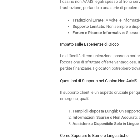
I casino non AAMS legali spesso offrono serviz
frustrazione, portando a una serie di problemi.
Traduzioni Errate:
A volte le informazi
Supporto Limitato:
Non sempre è disponi
Forum e Risorse Informative:
Spesso i
Impatto sulle Esperienze di Gioco
Le difficoltà di comunicazione possono porta
l’occasione di sfruttare offerte vantaggiose. 
perdite finanziarie. I giocatori potrebbero trov
Questioni di Supporto nei Casino Non AAMS
Il supporto clienti è un aspetto cruciale per
emergono, quali:
Tempi di Risposta Lunghi:
Un supporto 
Informazioni Scarse o Non Accurati:
U
Assistenza Disponibile Solo in Lingue 
Come Superare le Barriere Linguistiche