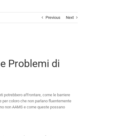
Previous
Next
e Problemi di
nti potrebbero affrontare, come le barriere
nte per coloro che non parlano fluentemente
i casino non AAMS e come queste possano